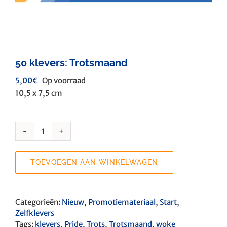
50 klevers: Trotsmaand
5,00
€
Op voorraad
10,5 x 7,5 cm
50
klevers:
Trotsmaand
TOEVOEGEN AAN WINKELWAGEN
aantal
Categorieën:
Nieuw
,
Promotiemateriaal
,
Start
,
Zelfklevers
Tags:
klevers
,
Pride
,
Trots
,
Trotsmaand
,
woke