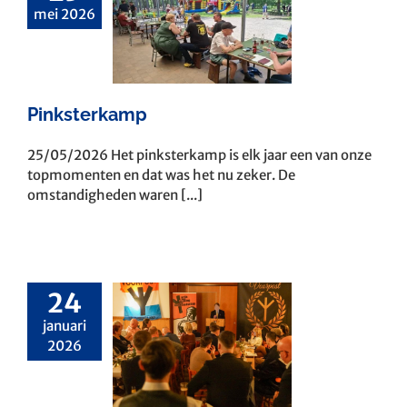
mei 2026
ksterkamp
Pinksterkamp
25/05/2026 Het pinksterkamp is elk jaar een van onze
topmomenten en dat was het nu zeker. De
omstandigheden waren [...]
24
jaarsreceptie
januari
2026
oorpost
derland