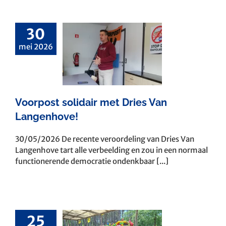
30
oorpost
mei 2026
idair met
ries Van
genhove!
Voorpost solidair met Dries Van
Langenhove!
30/05/2026 De recente veroordeling van Dries Van
Langenhove tart alle verbeelding en zou in een normaal
functionerende democratie ondenkbaar [...]
25