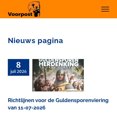
Ga
naar
inhoud
Nieuws pagina
8
lijnen voor
juli 2026
de
nsporenviering
11-07-2026
Richtlijnen voor de Guldensporenviering
van 11-07-2026