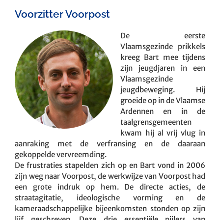
Voorzitter Voorpost
De eerste
Vlaamsgezinde prikkels
kreeg Bart mee tijdens
zijn jeugdjaren in een
Vlaamsgezinde
jeugdbeweging. Hij
groeide op in de Vlaamse
Ardennen en in de
taalgrensgemeenten
kwam hij al vrij vlug in
aanraking met de verfransing en de daaraan
gekoppelde vervreemding.
De frustraties stapelden zich op en Bart vond in 2006
zijn weg naar Voorpost, de werkwijze van Voorpost had
een grote indruk op hem. De directe acties, de
straatagitatie, ideologische vorming en de
kameraadschappelijke bijeenkomsten stonden op zijn
lijf geschreven. Deze drie essentiële pijlers van