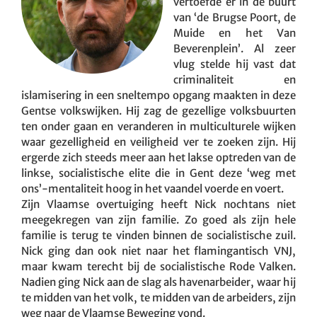
vertoefde er in de buurt
van ‘de Brugse Poort, de
Muide en het Van
Beverenplein’. Al zeer
vlug stelde hij vast dat
criminaliteit en
islamisering in een sneltempo opgang maakten in deze
Gentse volkswijken. Hij zag de gezellige volksbuurten
ten onder gaan en veranderen in multiculturele wijken
waar gezelligheid en veiligheid ver te zoeken zijn. Hij
ergerde zich steeds meer aan het lakse optreden van de
linkse, socialistische elite die in Gent deze ‘weg met
ons’-mentaliteit hoog in het vaandel voerde en voert.
Zijn Vlaamse overtuiging heeft Nick nochtans niet
meegekregen van zijn familie. Zo goed als zijn hele
familie is terug te vinden binnen de socialistische zuil.
Nick ging dan ook niet naar het flamingantisch VNJ,
maar kwam terecht bij de socialistische Rode Valken.
Nadien ging Nick aan de slag als havenarbeider, waar hij
te midden van het volk, te midden van de arbeiders, zijn
weg naar de Vlaamse Beweging vond.