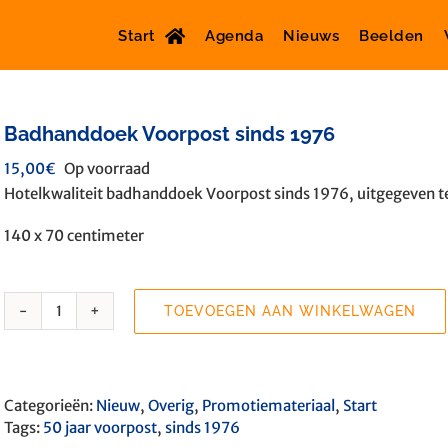
Start
Agenda
Nieuws
Beelden
Badhanddoek Voorpost sinds 1976
15,00
€
Op voorraad
Hotelkwaliteit badhanddoek Voorpost sinds 1976, uitgegeven te
140 x 70 centimeter
TOEVOEGEN AAN WINKELWAGEN
Badhanddoek
Voorpost
sinds
1976
Categorieën:
Nieuw
,
Overig
,
Promotiemateriaal
,
Start
aantal
Tags:
50 jaar voorpost
,
sinds 1976