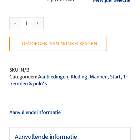
Verwijder selectie
De
Nederlanden
één!
TOEVOEGEN AAN WINKELWAGEN
aantal
SKU:
N/B
Categorieën:
Aanbiedingen
,
Kleding
,
Mannen
,
Start
,
T-
hemden & polo's
Aanvullende informatie
Aanvullende informatie