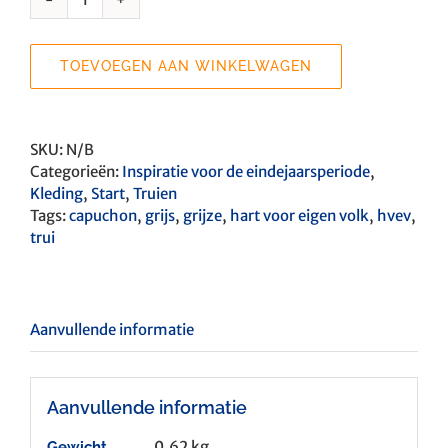
Kaptrui
Een
Hart
TOEVOEGEN AAN WINKELWAGEN
Voor
Eigen
Volk
aantal
SKU:
N/B
Categorieën:
Inspiratie voor de eindejaarsperiode
,
Kleding
,
Start
,
Truien
Tags:
capuchon
,
grijs
,
grijze
,
hart voor eigen volk
,
hvev
,
trui
Aanvullende informatie
Aanvullende informatie
0,62 kg
Gewicht