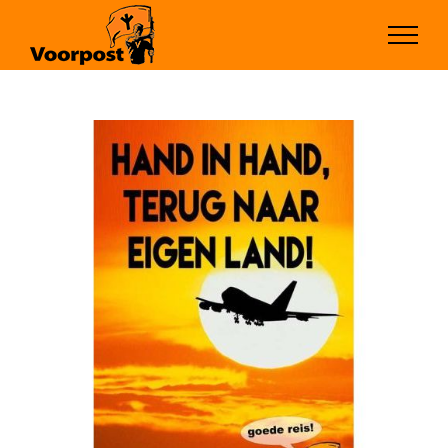
Ga
naar
inhoud