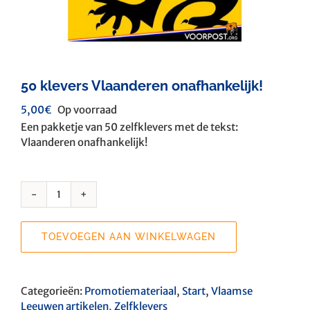
50 klevers Vlaanderen onafhankelijk!
5,00
€
Op voorraad
Een pakketje van 50 zelfklevers met de tekst:
Vlaanderen onafhankelijk!
50
klevers
Vlaanderen
TOEVOEGEN AAN WINKELWAGEN
onafhankelijk!
aantal
Categorieën:
Promotiemateriaal
,
Start
,
Vlaamse
Leeuwen artikelen
,
Zelfklevers