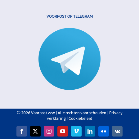
VOORPOST OP TELEGRAM
©
2026 Voorpost vzw | Alle rechten voorbehouden |
Privacy
verklaring
|
Cookiebeleid
Facebook
X
Instagram
YouTube
Vimeo
LinkedIn
Flickr
Vk