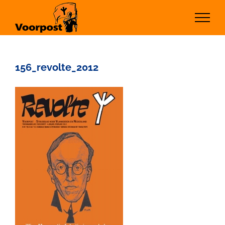
Ga
naar
inhoud
156_revolte_2012