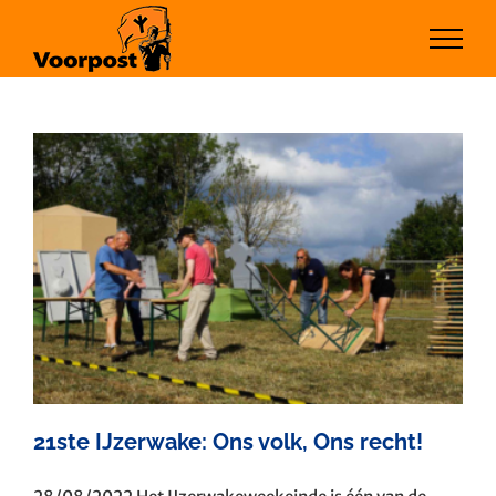
Ga
naar
inhoud
21ste IJzerwake: Ons volk, Ons recht!