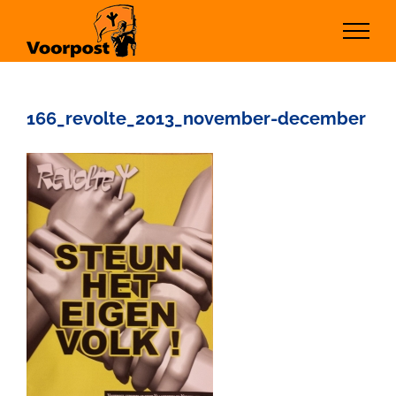
Ga
naar
inhoud
166_revolte_2013_november-december