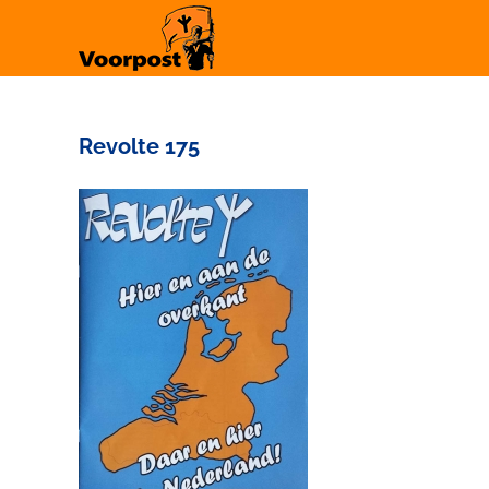
Ga
naar
inhoud
Revolte 175