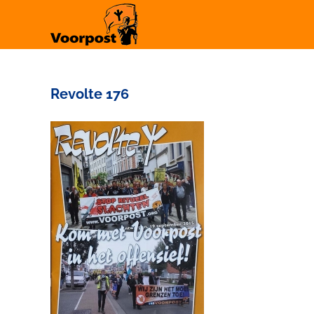
Ga
naar
inhoud
Revolte 176