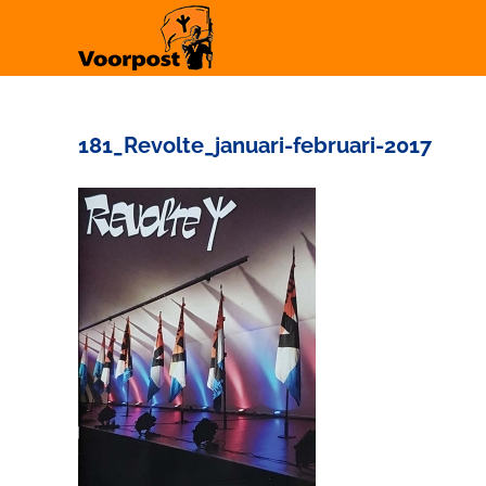
Ga
naar
inhoud
181_Revolte_januari-februari-2017