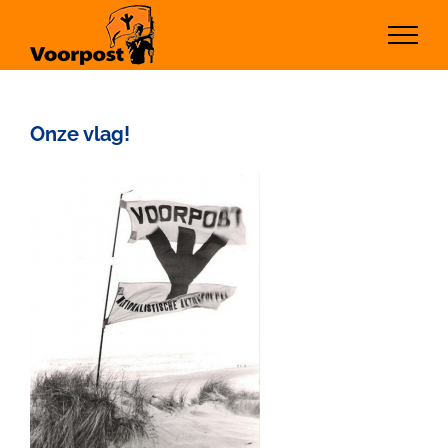
Ga
naar
inhoud
Onze vlag!