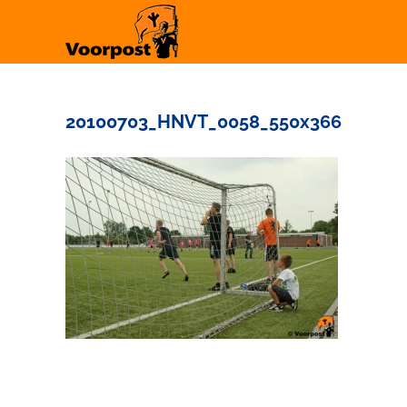
Ga
naar
inhoud
20100703_HNVT_0058_550x366