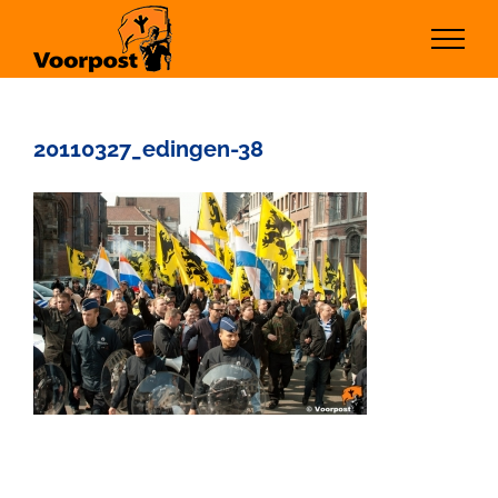
Ga
naar
inhoud
20110327_edingen-38