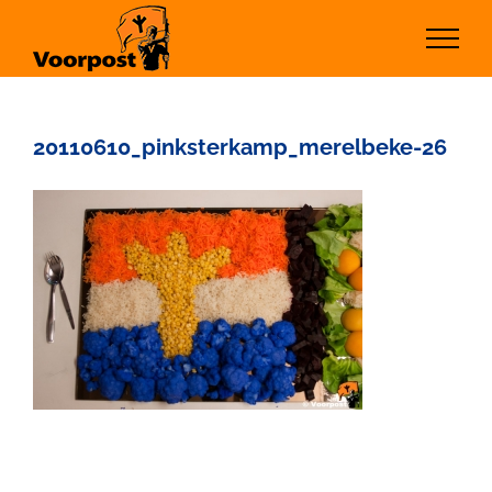
Ga
naar
inhoud
20110610_pinksterkamp_merelbeke-26