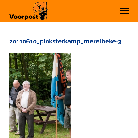
Ga
naar
inhoud
20110610_pinksterkamp_merelbeke-3