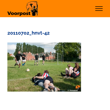
Ga
naar
inhoud
20110702_hnvt-42