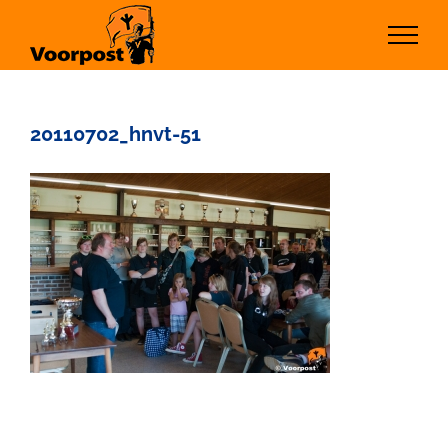
Ga
naar
inhoud
20110702_hnvt-51