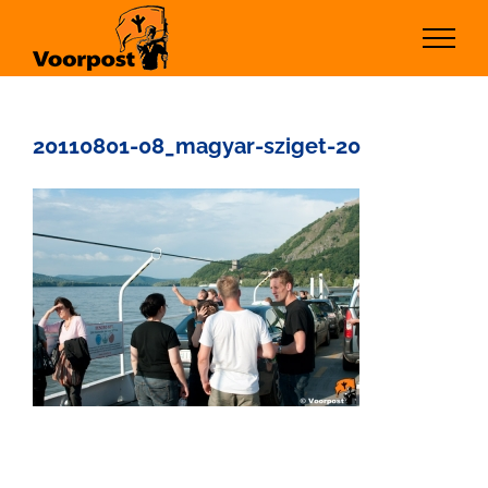
Ga
naar
inhoud
20110801-08_magyar-sziget-20