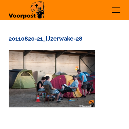
Ga
naar
inhoud
20110820-21_IJzerwake-28