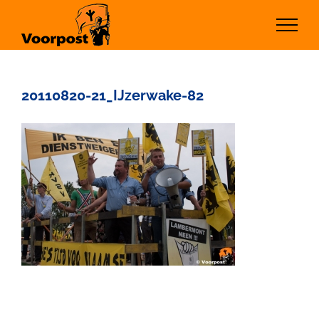
Ga
naar
inhoud
20110820-21_IJzerwake-82