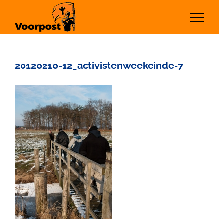
Ga
naar
inhoud
20120210-12_activistenweekeinde-7