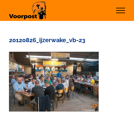
Ga
naar
inhoud
20120826_ijzerwake_vb-23