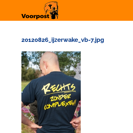
Ga
naar
inhoud
20120826_ijzerwake_vb-7.jpg