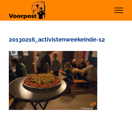
Ga
naar
inhoud
20130216_activistenweekeinde-12