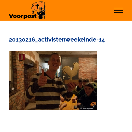
Ga
naar
inhoud
20130216_activistenweekeinde-14