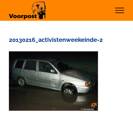
Ga
naar
inhoud
20130216_activistenweekeinde-2