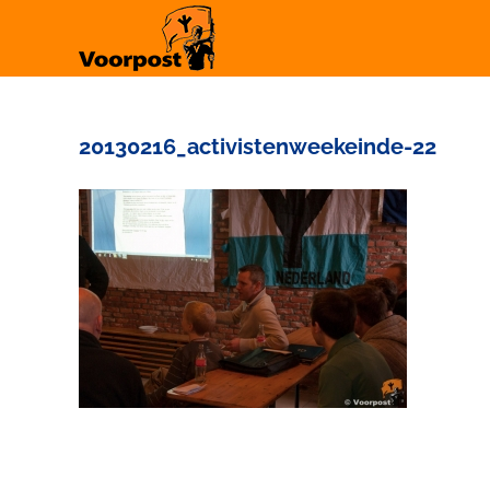
Ga
naar
inhoud
20130216_activistenweekeinde-22