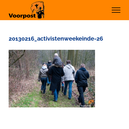
Ga
naar
inhoud
20130216_activistenweekeinde-26