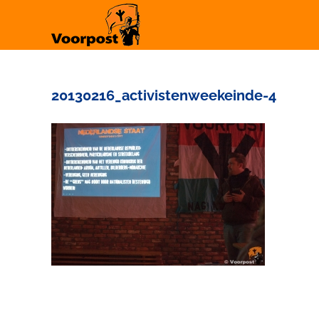
Ga
naar
inhoud
20130216_activistenweekeinde-4