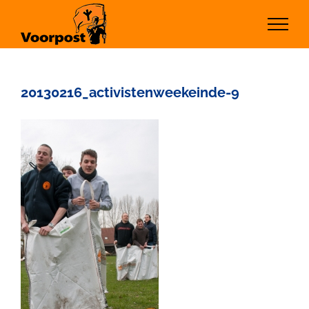
Ga
naar
inhoud
20130216_activistenweekeinde-9