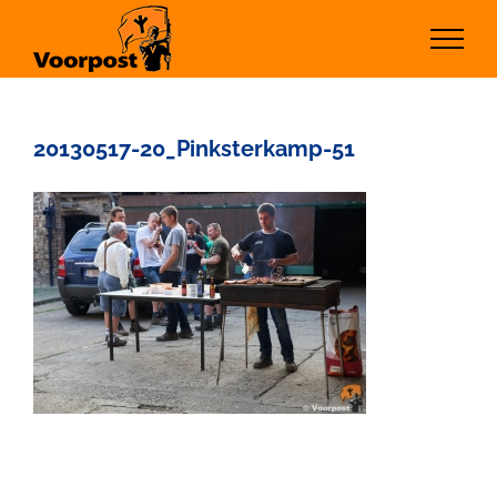
Ga
naar
inhoud
20130517-20_Pinksterkamp-51