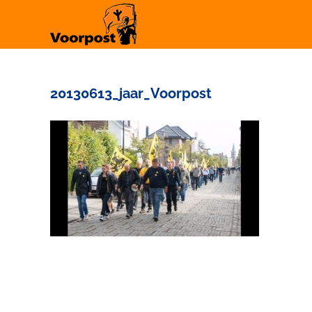
Ga
naar
inhoud
20130613_jaar_Voorpost