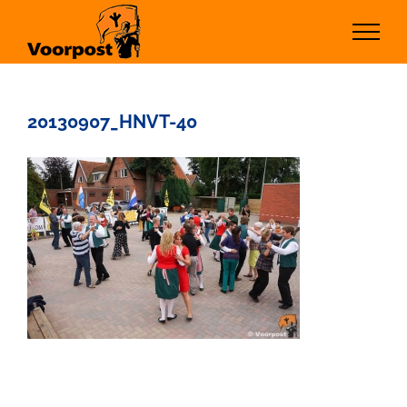
Ga
naar
inhoud
20130907_HNVT-40