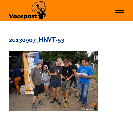
Ga
naar
inhoud
20130907_HNVT-53