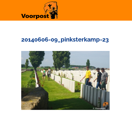
Ga
naar
inhoud
20140606-09_pinksterkamp-23