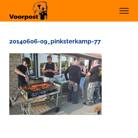
Ga
naar
inhoud
20140606-09_pinksterkamp-77