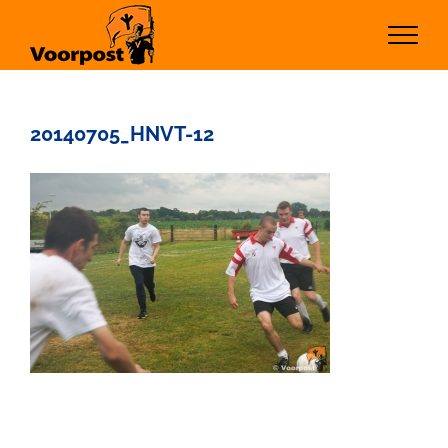
Ga
naar
inhoud
20140705_HNVT-12