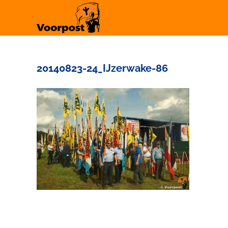
Ga
naar
inhoud
20140823-24_IJzerwake-86