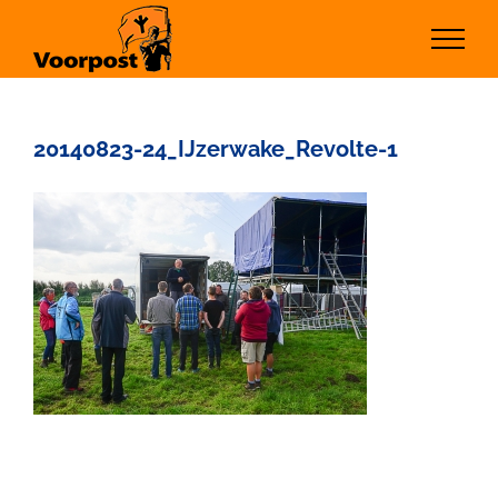
Ga
naar
inhoud
20140823-24_IJzerwake_Revolte-1