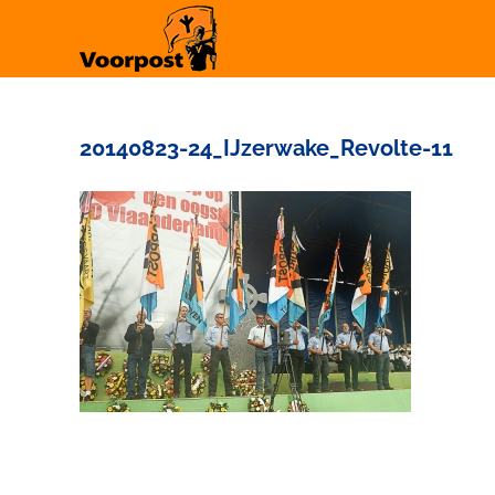
Ga
naar
inhoud
20140823-24_IJzerwake_Revolte-11