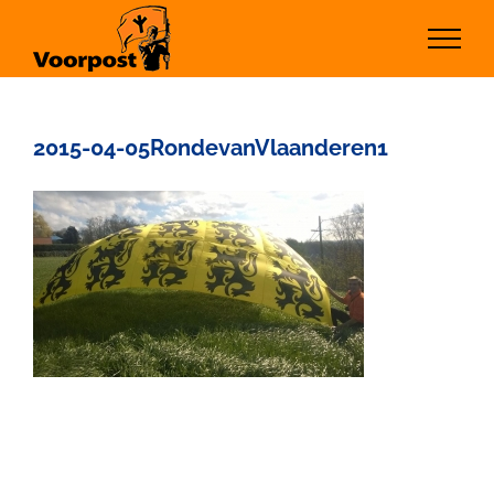
Ga
naar
inhoud
2015-04-05RondevanVlaanderen1