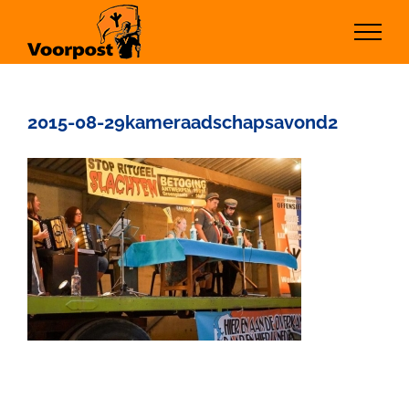
Ga
naar
inhoud
2015-08-29kameraadschapsavond2