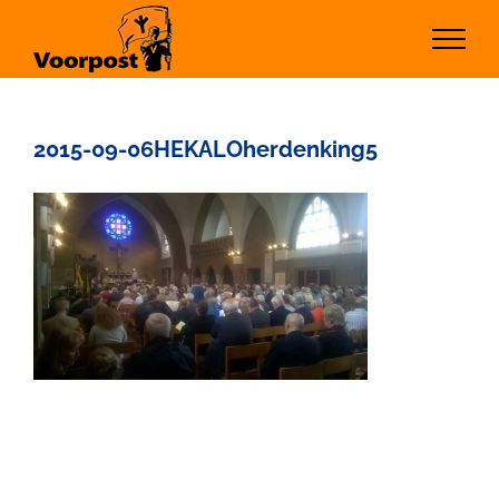
Ga
naar
inhoud
2015-09-06HEKALOherdenking5