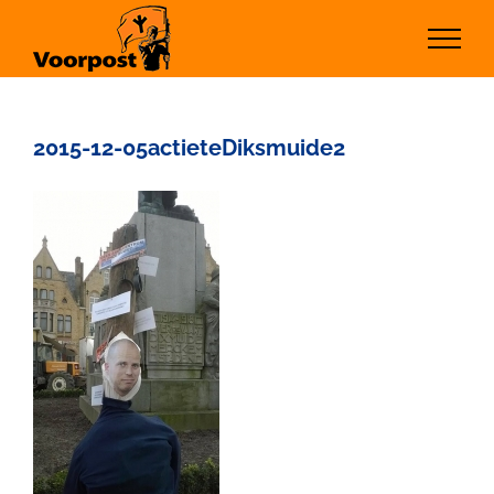
Ga
naar
inhoud
2015-12-05actieteDiksmuide2