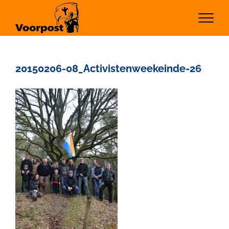
Ga
naar
inhoud
20150206-08_Activistenweekeinde-26